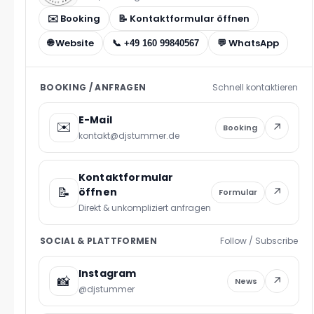
✉️ Booking
📝 Kontaktformular öffnen
🌐 Website
💬 WhatsApp
📞 +49 160 99840567
BOOKING / ANFRAGEN
Schnell kontaktieren
E-Mail
✉️
↗
Booking
kontakt@djstummer.de
Kontaktformular
📝
↗
öffnen
Formular
Direkt & unkompliziert anfragen
SOCIAL & PLATTFORMEN
Follow / Subscribe
Instagram
📸
↗
News
@djstummer