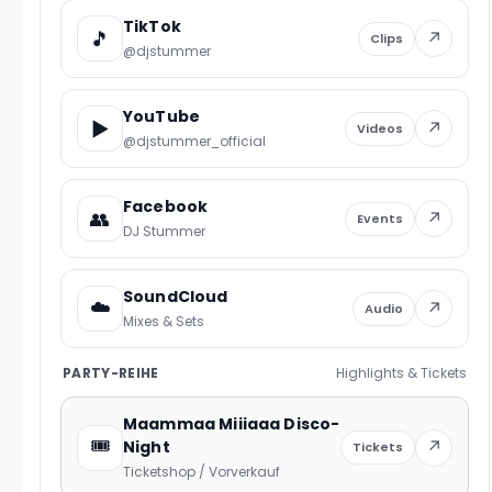
TikTok
🎵
↗
Clips
@djstummer
YouTube
▶️
↗
Videos
@djstummer_official
Facebook
👥
↗
Events
DJ Stummer
SoundCloud
☁️
↗
Audio
Mixes & Sets
PARTY-REIHE
Highlights & Tickets
Maammaa Miiiaaa Disco-
🎟️
↗
Night
Tickets
Ticketshop / Vorverkauf