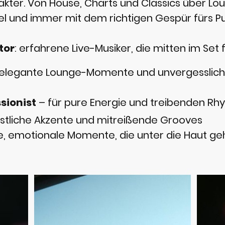
kter. Von House, Charts und Classics über Loun
bel und immer mit dem richtigen Gespür fürs 
tor
: erfahrene Live-Musiker, die mitten im Set
 elegante Lounge-Momente und unvergesslich
sionist
– für pure Energie und treibenden Rh
estliche Akzente und mitreißende Grooves
lle, emotionale Momente, die unter die Haut g