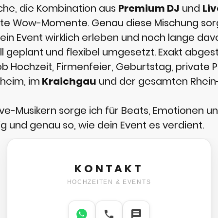
äche, die Kombination aus
Premium DJ
und
Li
te Wow-Momente. Genau diese Mischung sorgt
dein Event wirklich erleben und noch lange da
ll geplant und flexibel umgesetzt. Exakt abges
ob Hochzeit, Firmenfeier, Geburtstag, private P
sheim, im
Kraichgau
und der gesamten Rhein-
e-Musikern sorge ich für Beats, Emotionen u
dig und genau so, wie dein Event es verdient.
KONTAKT
HOCHZEITEN & EVENTS