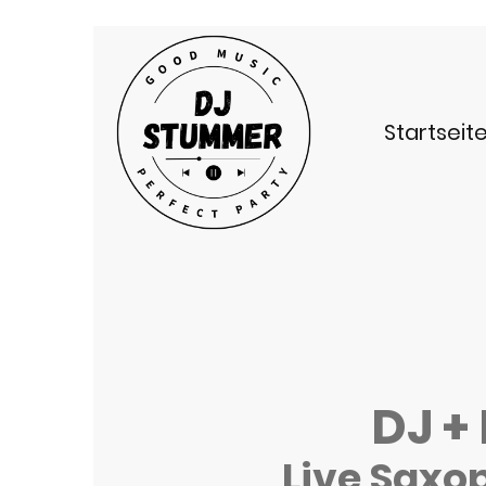
Startseit
DJ +
Live Saxo