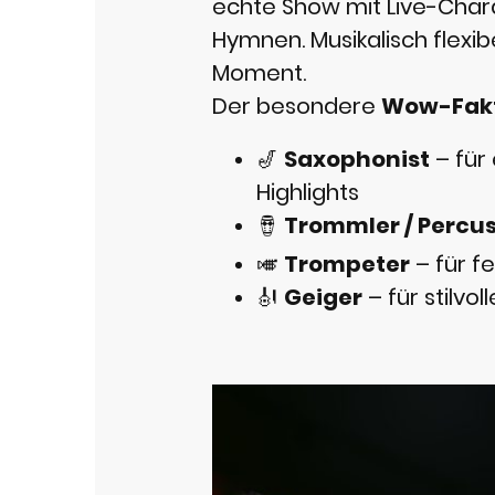
echte Show mit Live-Chara
Hymnen. Musikalisch flexi
Moment.
Der besondere
Wow-Fak
🎷
Saxophonist
– für
Highlights
🪘
Trommler / Percus
🎺
Trompeter
– für f
🎻
Geiger
– für stilvo