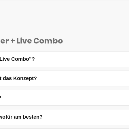
er + Live Combo
 Live Combo"?
t das Konzept?
?
 wofür am besten?