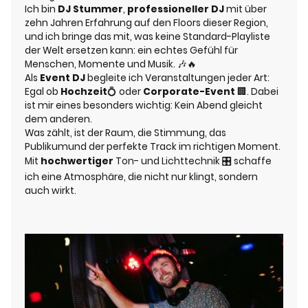
Ich bin
DJ Stummer
,
professioneller DJ
mit über
zehn Jahren Erfahrung auf den Floors dieser Region,
und ich bringe das mit, was keine Standard-Playliste
der Welt ersetzen kann: ein echtes Gefühl für
Menschen, Momente und Musik. 🎶🔥
Als
Event DJ
begleite ich Veranstaltungen jeder Art:
Egal ob
Hochzeit
💍
oder
Corporate-Event
🏢. Dabei
ist mir eines besonders wichtig: Kein Abend gleicht
dem anderen.
Was zählt, ist der Raum, die Stimmung, das
Publikumund der perfekte Track im richtigen Moment.
Mit
hochwertiger
Ton- und Lichttechnik 🎛️ schaffe
ich eine Atmosphäre, die nicht nur klingt, sondern
auch wirkt.