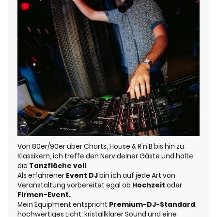
Von 80er/90er über Charts, House & R'n'B bis hin zu
Klassikern, ich treffe den Nerv deiner Gäste und halte
die
Tanzfläche voll
.
Als erfahrener
Event DJ
bin ich auf jede Art von
Veranstaltung vorbereitet egal ob
Hochzeit
oder
Firmen-Event.
Mein Equipment entspricht
Premium-DJ-Standard
:
hochwertiges Licht, kristallklarer Sound und eine