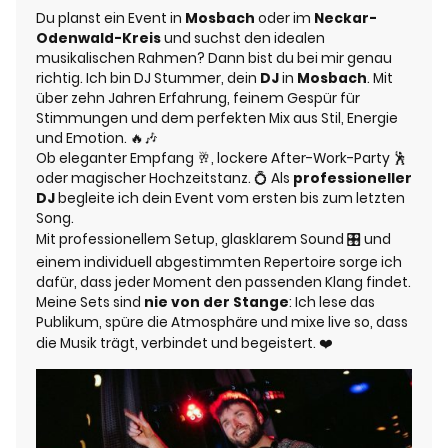
Du planst ein Event in
Mosbach
oder im
Neckar-
Odenwald-Kreis
und suchst den idealen
musikalischen Rahmen? Dann bist du bei mir genau
richtig. Ich bin DJ Stummer, dein
DJ
in
Mosbach
. Mit
über zehn Jahren Erfahrung, feinem Gespür für
Stimmungen und dem perfekten Mix aus Stil, Energie
und Emotion. 🔥🎶
Ob eleganter Empfang 🥂, lockere After-Work-Party 🕺
oder magischer Hochzeitstanz. 💍 Als
professioneller
DJ
begleite ich dein Event vom ersten bis zum letzten
Song.
Mit professionellem Setup, glasklarem Sound 🎛️ und
einem individuell abgestimmten Repertoire sorge ich
dafür, dass jeder Moment den passenden Klang findet.
Meine Sets sind
nie von der Stange
: Ich lese das
Publikum, spüre die Atmosphäre und mixe live so, dass
die Musik trägt, verbindet und begeistert. ❤️