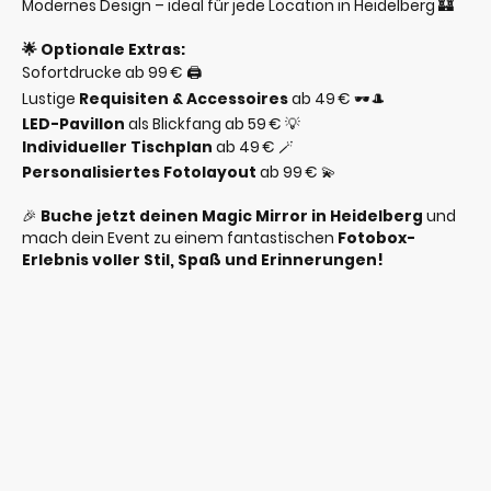
Modernes Design – ideal für jede Location in Heidelberg 🏰
🌟 Optionale Extras:
Sofortdrucke ab 99 € 🖨️
Lustige
Requisiten & Accessoires
ab 49 € 🕶️🎩
LED-Pavillon
als Blickfang ab 59 € 💡
Individueller Tischplan
ab 49 € 🪄
Personalisiertes Fotolayout
ab 99 € 💫
🎉
Buche jetzt deinen Magic Mirror in Heidelberg
und
mach dein Event zu einem fantastischen
Fotobox-
Erlebnis voller Stil, Spaß und Erinnerungen!