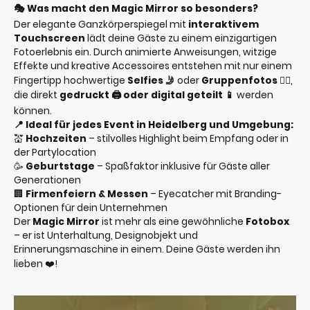
🎭 Was macht den Magic Mirror so besonders?
Der elegante Ganzkörperspiegel mit
interaktivem
Touchscreen
lädt deine Gäste zu einem einzigartigen
Fotoerlebnis ein. Durch animierte Anweisungen, witzige
Effekte und kreative Accessoires entstehen mit nur einem
Fingertipp hochwertige
Selfies 🤳
oder
Gruppenfotos 👯‍♀️
,
die direkt
gedruckt 🖨️ oder digital geteilt 📱
werden
können.
📍 Ideal für jedes Event in Heidelberg und Umgebung:
💒
Hochzeiten
– stilvolles Highlight beim Empfang oder in
der Partylocation
🥳
Geburtstage
– Spaßfaktor inklusive für Gäste aller
Generationen
🏢
Firmenfeiern & Messen
– Eyecatcher mit Branding-
Optionen für dein Unternehmen
Der
Magic Mirror
ist mehr als eine gewöhnliche
Fotobox
– er ist Unterhaltung, Designobjekt und
Erinnerungsmaschine in einem. Deine Gäste werden ihn
lieben ❤️!