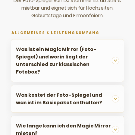
Häufige Fragen zum Foto-Spi
Der Foto-Spiegel von DJ Stummer ist ab 349 €
mietbar und eignet sich für Hochzeiten,
Geburtstage und Firmenfeiern.
ALLGEMEINES & LEISTUNGSUMFANG
Was ist ein Magic Mirror (Foto-
Spiegel) und worin liegt der
Unterschied zur klassischen
Fotobox?
Was kostet der Foto-Spiegel und
was ist im Basispaket enthalten?
Wie lange kann ich den Magic Mirror
mieten?