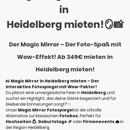
in
Heidelberg mieten!🪞📸
Der Magic Mirror – Der Foto-Spaß mit
Wow-Effekt! Ab 349€ mieten in
Heidelberg mieten!
📸
Magic Mirror in Heidelberg mieten – Der
interaktive Fotospiegel mit Wow-Faktor!
Du planst eine unvergessliche Feier in
Heidelberg
und
suchst ein Highlight, das deine Gäste begeistert und für
bleibende Erinnerungen sorgt? ✨
Unser
Magic Mirror Fotospiegel
ist die stilvolle
Alternative zur klassischen
Fotobox.
Perfekt für
Hochzeiten 💍
,
Geburtstage 🎉
oder
Firmenevents 💼
in
der Region Heidelberg.