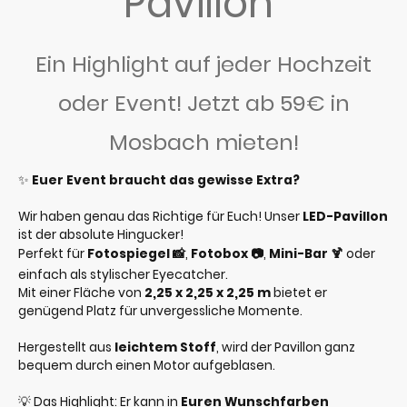
Pavillon
Ein Highlight auf jeder Hochzeit
oder Event! Jetzt ab 59€ in
Mosbach mieten!
✨
Euer Event braucht das gewisse Extra?
Wir haben genau das Richtige für Euch! Unser
LED-Pavillon
ist der absolute Hingucker!
Perfekt für
Fotospiegel 📸
,
Fotobox 📷
,
Mini-Bar 🍹
oder
einfach als stylischer Eyecatcher.
Mit einer Fläche von
2,25 x 2,25 x 2,25 m
bietet er
genügend Platz für unvergessliche Momente.
Hergestellt aus
leichtem Stoff
, wird der Pavillon ganz
bequem durch einen Motor aufgeblasen.
💡 Das Highlight: Er kann in
Euren Wunschfarben