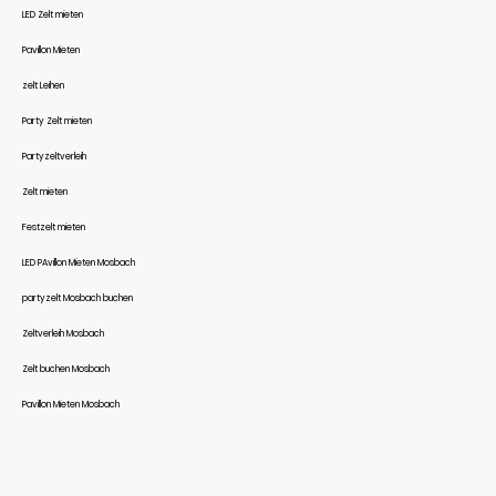
LED Zelt mieten
Pavillon Mieten
zelt Leihen
Party Zelt mieten
Partyzeltverleih
Zelt mieten
Festzelt mieten
LED PAvillon Mieten Mosbach
partyzelt Mosbach buchen
Zeltverleih Mosbach
Zelt buchen Mosbach
Pavillon Mieten Mosbach
©Urheberrecht. Alle Rechte vorbehalten.